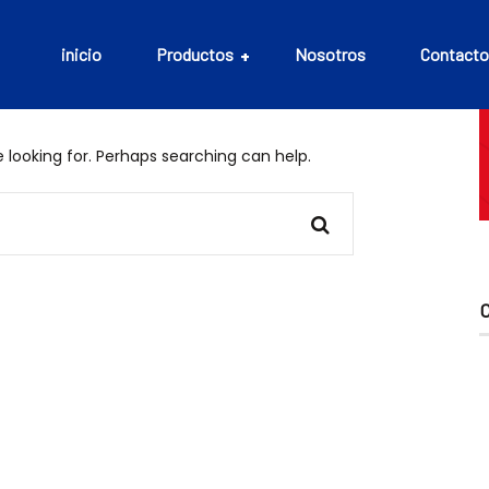
inicio
Productos
Nosotros
Contacto
 looking for. Perhaps searching can help.
Aceites
Bebidas
Cefalópodos
Conservas
Embutidos
Mariscos